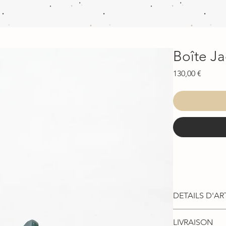
Boîte J
Prix
130,00 €
DETAILS D'AR
Boîte de la coll
LIVRAISON
technique des ém