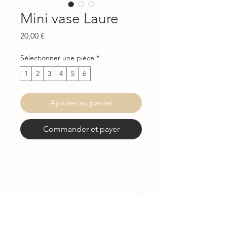
Mini vase Laure
Prix
20,00 €
Sélectionner une pièce
*
1
2
3
4
5
6
Ajouter au panier
Commander et payer
DETAILS D'ARTICLE
Mini vase de la collection Laure
LIVRAISON