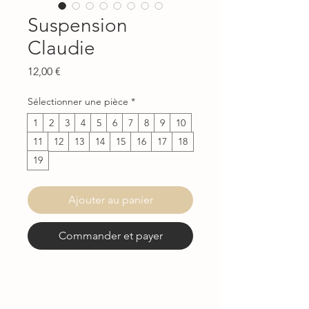
Suspension
Claudie
Prix
12,00 €
Sélectionner une pièce
*
1
2
3
4
5
6
7
8
9
10
11
12
13
14
15
16
17
18
19
Ajouter au panier
Commander et payer