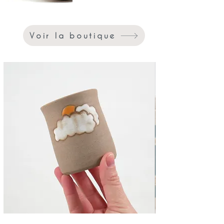
Voir la boutique
Tasse
Tasse
à
à