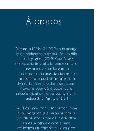
café
café
Claudie
Jade
À propos
Formée à l'EMA-CNIFOP en tournage
et en recherche d'émaux, j'ai installé
mon atelier en 2018. Vous l'avez
constaté, je travaille la porcelaine, le
grès, mais surtout les émaux
cloisonnés, technique de décoration
au pinceau que j'ai adapté à la
haute température. J'ai beaucoup
travaillé pour développer cette
singularité, et on ne va pas se mentir,
aujourd'hui j'en suis fière !⁠
Au fil des ans, mon attachement pour
le tournage en série m'a rattrapé, et
j'ai divisé mon temps de production
en deux afin d'élaborer une
collection utilitaire tournée en grès