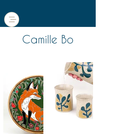
Camille Bo
Entrer dans
l'univers
cloisonné
Voir la
céramique
utilitaire